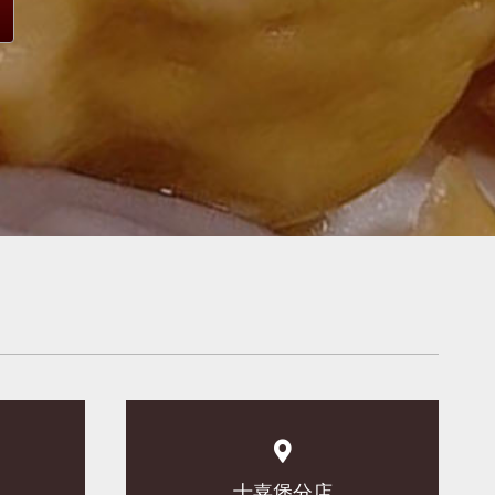
士嘉堡分店