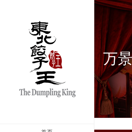
跳
过
内
容
万
首页