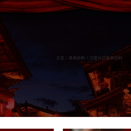
主页
/
菜单饮料
/
万景分店菜单饮料