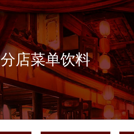
景分店菜单饮料